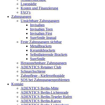
Logopädie
Kosten und Finanzierung
FAQ’s
Zahnspangen
Unsichtbare Zahnspangen
Invisalign
Invisalign Teen
Invisalign First
SureSmile lingual
Feste Zahnspangen sichtbar
Metallbrackets
Keramikbrackets
Selbstligierende Brackets
SureSmile
Herausnehmbare Zahnspangen
ADENTICS Retainer Club
Schnarchschiene
Zahnpflege - Kieferorthopäde
SOS bei Zahnspangenproblemen
Kontakt
ADENTICS Berlin-Mitte
ADENTICS Berlin-Lichtenrade
ADENTICS Berlin-Tegeler Hafen
ADENTICS Berlin-Karow