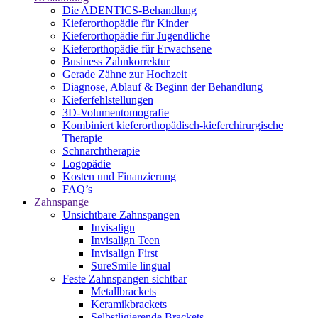
Die ADENTICS-Behandlung
Kieferorthopädie für Kinder
Kieferorthopädie für Jugendliche
Kieferorthopädie für Erwachsene
Business Zahnkorrektur
Gerade Zähne zur Hochzeit
Diagnose, Ablauf & Beginn der Behandlung
Kieferfehlstellungen
3D-Volumentomografie
Kombiniert kieferorthopädisch-kieferchirurgische
Therapie
Schnarchtherapie
Logopädie
Kosten und Finanzierung
FAQ’s
Zahnspange
Unsichtbare Zahnspangen
Invisalign
Invisalign Teen
Invisalign First
SureSmile lingual
Feste Zahnspangen sichtbar
Metallbrackets
Keramikbrackets
Selbstligierende Brackets