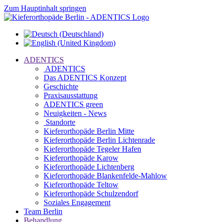
Zum Hauptinhalt springen
ADENTICS
ADENTICS
Das ADENTICS Konzept
Geschichte
Praxisausstattung
ADENTICS green
Neuigkeiten - News
Standorte
Kieferorthopäde Berlin Mitte
Kieferorthopäde Berlin Lichtenrade
Kieferorthopäde Tegeler Hafen
Kieferorthopäde Karow
Kieferorthopäde Lichtenberg
Kieferorthopäde Blankenfelde-Mahlow
Kieferorthopäde Teltow
Kieferorthopäde Schulzendorf
Soziales Engagement
Team Berlin
Behandlung