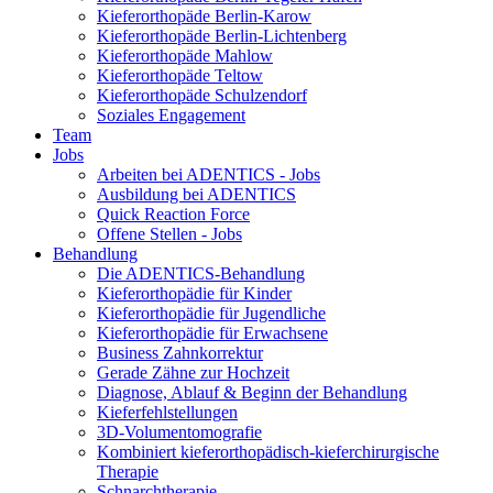
Kieferorthopäde Berlin-Karow
Kieferorthopäde Berlin-Lichtenberg
Kieferorthopäde Mahlow
Kieferorthopäde Teltow
Kieferorthopäde Schulzendorf
Soziales Engagement
Team
Jobs
Arbeiten bei ADENTICS - Jobs
Ausbildung bei ADENTICS
Quick Reaction Force
Offene Stellen - Jobs
Behandlung
Die ADENTICS-Behandlung
Kieferorthopädie für Kinder
Kieferorthopädie für Jugendliche
Kieferorthopädie für Erwachsene
Business Zahnkorrektur
Gerade Zähne zur Hochzeit
Diagnose, Ablauf & Beginn der Behandlung
Kieferfehlstellungen
3D-Volumentomografie
Kombiniert kieferorthopädisch-kieferchirurgische
Therapie
Schnarchtherapie