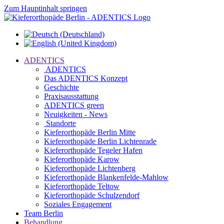
Zum Hauptinhalt springen
ADENTICS
ADENTICS
Das ADENTICS Konzept
Geschichte
Praxisausstattung
ADENTICS green
Neuigkeiten - News
Standorte
Kieferorthopäde Berlin Mitte
Kieferorthopäde Berlin Lichtenrade
Kieferorthopäde Tegeler Hafen
Kieferorthopäde Karow
Kieferorthopäde Lichtenberg
Kieferorthopäde Blankenfelde-Mahlow
Kieferorthopäde Teltow
Kieferorthopäde Schulzendorf
Soziales Engagement
Team Berlin
Behandlung