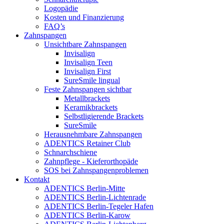
Logopädie
Kosten und Finanzierung
FAQ’s
Zahnspangen
Unsichtbare Zahnspangen
Invisalign
Invisalign Teen
Invisalign First
SureSmile lingual
Feste Zahnspangen sichtbar
Metallbrackets
Keramikbrackets
Selbstligierende Brackets
SureSmile
Herausnehmbare Zahnspangen
ADENTICS Retainer Club
Schnarchschiene
Zahnpflege - Kieferorthopäde
SOS bei Zahnspangenproblemen
Kontakt
ADENTICS Berlin-Mitte
ADENTICS Berlin-Lichtenrade
ADENTICS Berlin-Tegeler Hafen
ADENTICS Berlin-Karow