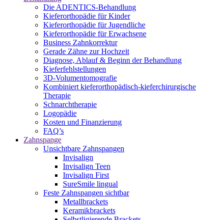
Die ADENTICS-Behandlung
Kieferorthopädie für Kinder
Kieferorthopädie für Jugendliche
Kieferorthopädie für Erwachsene
Business Zahnkorrektur
Gerade Zähne zur Hochzeit
Diagnose, Ablauf & Beginn der Behandlung
Kieferfehlstellungen
3D-Volumentomografie
Kombiniert kieferorthopädisch-kieferchirurgische
Therapie
Schnarchtherapie
Logopädie
Kosten und Finanzierung
FAQ’s
Zahnspange
Unsichtbare Zahnspangen
Invisalign
Invisalign Teen
Invisalign First
SureSmile lingual
Feste Zahnspangen sichtbar
Metallbrackets
Keramikbrackets
Selbstligierende Brackets