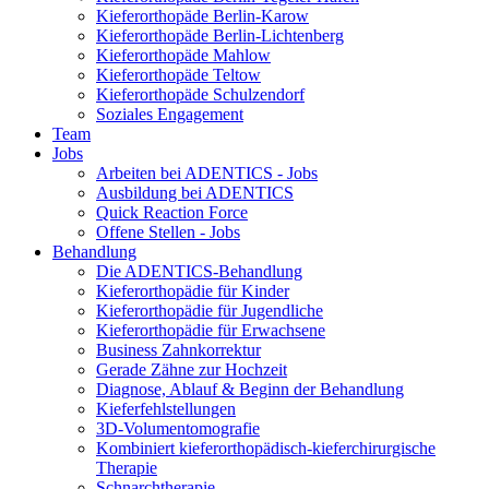
Kieferorthopäde Berlin-Karow
Kieferorthopäde Berlin-Lichtenberg
Kieferorthopäde Mahlow
Kieferorthopäde Teltow
Kieferorthopäde Schulzendorf
Soziales Engagement
Team
Jobs
Arbeiten bei ADENTICS - Jobs
Ausbildung bei ADENTICS
Quick Reaction Force
Offene Stellen - Jobs
Behandlung
Die ADENTICS-Behandlung
Kieferorthopädie für Kinder
Kieferorthopädie für Jugendliche
Kieferorthopädie für Erwachsene
Business Zahnkorrektur
Gerade Zähne zur Hochzeit
Diagnose, Ablauf & Beginn der Behandlung
Kieferfehlstellungen
3D-Volumentomografie
Kombiniert kieferorthopädisch-kieferchirurgische
Therapie
Schnarchtherapie