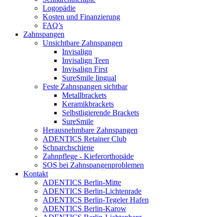
Logopädie
Kosten und Finanzierung
FAQ’s
Zahnspangen
Unsichtbare Zahnspangen
Invisalign
Invisalign Teen
Invisalign First
SureSmile lingual
Feste Zahnspangen sichtbar
Metallbrackets
Keramikbrackets
Selbstligierende Brackets
SureSmile
Herausnehmbare Zahnspangen
ADENTICS Retainer Club
Schnarchschiene
Zahnpflege - Kieferorthopäde
SOS bei Zahnspangenproblemen
Kontakt
ADENTICS Berlin-Mitte
ADENTICS Berlin-Lichtenrade
ADENTICS Berlin-Tegeler Hafen
ADENTICS Berlin-Karow