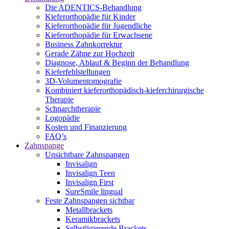
Die ADENTICS-Behandlung
Kieferorthopädie für Kinder
Kieferorthopädie für Jugendliche
Kieferorthopädie für Erwachsene
Business Zahnkorrektur
Gerade Zähne zur Hochzeit
Diagnose, Ablauf & Beginn der Behandlung
Kieferfehlstellungen
3D-Volumentomografie
Kombiniert kieferorthopädisch-kieferchirurgische
Therapie
Schnarchtherapie
Logopädie
Kosten und Finanzierung
FAQ’s
Zahnspange
Unsichtbare Zahnspangen
Invisalign
Invisalign Teen
Invisalign First
SureSmile lingual
Feste Zahnspangen sichtbar
Metallbrackets
Keramikbrackets
Selbstligierende Brackets