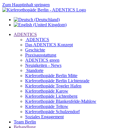
Zum Hauptinhalt springen
ADENTICS
ADENTICS
Das ADENTICS Konzept
Geschichte
Praxisausstattung
ADENTICS green
Neuigkeiten - News
Standorte
Kieferorthopäde Berlin Mitte
Kieferorthopäde Berlin Lichtenrade
Kieferorthopäde Tegeler Hafen
Kieferorthopäde Karow
Kieferorthopäde Lichtenberg
Kieferorthopäde Blankenfelde-Mahlow
Kieferorthopäde Teltow
Kieferorthopäde Schulzendorf
Soziales Engagement
Team Berlin
Behandlung