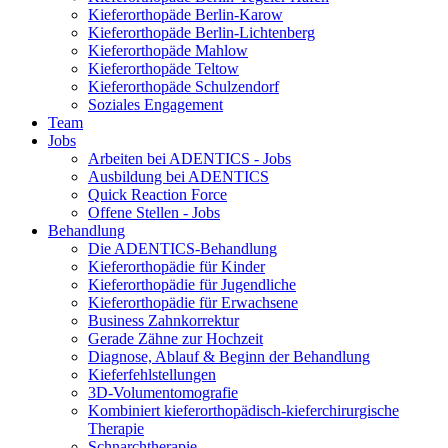
Kieferorthopäde Berlin-Karow
Kieferorthopäde Berlin-Lichtenberg
Kieferorthopäde Mahlow
Kieferorthopäde Teltow
Kieferorthopäde Schulzendorf
Soziales Engagement
Team
Jobs
Arbeiten bei ADENTICS - Jobs
Ausbildung bei ADENTICS
Quick Reaction Force
Offene Stellen - Jobs
Behandlung
Die ADENTICS-Behandlung
Kieferorthopädie für Kinder
Kieferorthopädie für Jugendliche
Kieferorthopädie für Erwachsene
Business Zahnkorrektur
Gerade Zähne zur Hochzeit
Diagnose, Ablauf & Beginn der Behandlung
Kieferfehlstellungen
3D-Volumentomografie
Kombiniert kieferorthopädisch-kieferchirurgische
Therapie
Schnarchtherapie