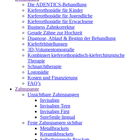
Die ADENTICS-Behandlung
Kieferorthopädie für Kinder
Kieferorthopädie für Jugendliche
Kieferorthopädie für Erwachsene
Business Zahnkorrektur
Gerade Zähne zur Hochzeit
Diagnose, Ablauf & Beginn der Behandlung
Kieferfehlstellungen
3D-Volumentomografie
Kombiniert kieferorthopädisch-kieferchirurgische
Therapie
Schnarchtherapie
Logopädie
Kosten und Finanzierung
FAQ’s
Zahnspange
Unsichtbare Zahnspangen
Invisalign
Invisalign Teen
Invisalign First
SureSmile lingual
Feste Zahnspangen sichtbar
Metallbrackets
Keramikbrackets
Selbstligierende Brackets