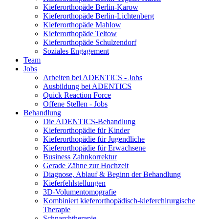
Kieferorthopäde Berlin-Karow
Kieferorthopäde Berlin-Lichtenberg
Kieferorthopäde Mahlow
Kieferorthopäde Teltow
Kieferorthopäde Schulzendorf
Soziales Engagement
Team
Jobs
Arbeiten bei ADENTICS - Jobs
Ausbildung bei ADENTICS
Quick Reaction Force
Offene Stellen - Jobs
Behandlung
Die ADENTICS-Behandlung
Kieferorthopädie für Kinder
Kieferorthopädie für Jugendliche
Kieferorthopädie für Erwachsene
Business Zahnkorrektur
Gerade Zähne zur Hochzeit
Diagnose, Ablauf & Beginn der Behandlung
Kieferfehlstellungen
3D-Volumentomografie
Kombiniert kieferorthopädisch-kieferchirurgische
Therapie
Schnarchtherapie