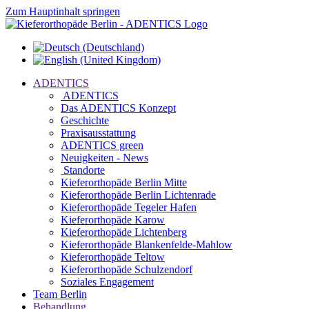
Zum Hauptinhalt springen
ADENTICS
ADENTICS
Das ADENTICS Konzept
Geschichte
Praxisausstattung
ADENTICS green
Neuigkeiten - News
Standorte
Kieferorthopäde Berlin Mitte
Kieferorthopäde Berlin Lichtenrade
Kieferorthopäde Tegeler Hafen
Kieferorthopäde Karow
Kieferorthopäde Lichtenberg
Kieferorthopäde Blankenfelde-Mahlow
Kieferorthopäde Teltow
Kieferorthopäde Schulzendorf
Soziales Engagement
Team Berlin
Behandlung