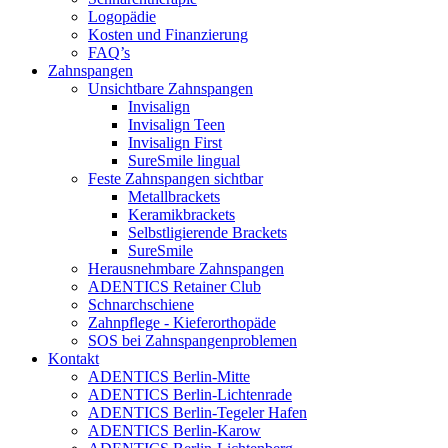
Logopädie
Kosten und Finanzierung
FAQ’s
Zahnspangen
Unsichtbare Zahnspangen
Invisalign
Invisalign Teen
Invisalign First
SureSmile lingual
Feste Zahnspangen sichtbar
Metallbrackets
Keramikbrackets
Selbstligierende Brackets
SureSmile
Herausnehmbare Zahnspangen
ADENTICS Retainer Club
Schnarchschiene
Zahnpflege - Kieferorthopäde
SOS bei Zahnspangenproblemen
Kontakt
ADENTICS Berlin-Mitte
ADENTICS Berlin-Lichtenrade
ADENTICS Berlin-Tegeler Hafen
ADENTICS Berlin-Karow