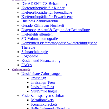
Die ADENTICS-Behandlung
Kieferorthopädie für Kinder
Kieferorthopädie für Jugendliche
Kieferorthopädie für Erwachsene
Business Zahnkorrektur
Gerade Zähne zur Hochzeit
Diagnose, Ablauf & Beginn der Behandlung
Kieferfehlstellungen
3D-Volumentomografie
Kombiniert kieferorthopädisch-kieferchirurgische
Therapie
Schnarchtherapie
Logopädie
Kosten und Finanzierung
FAQ’s
Zahnspange
Unsichtbare Zahnspangen
Invisalign
Invisalign Teen
Invisalign First
SureSmile lingual
Feste Zahnspangen sichtbar
Metallbrackets
Keramikbrackets
Selbstligierende Brackets