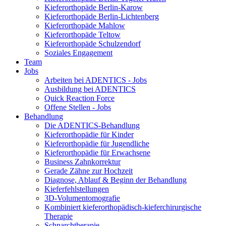
Kieferorthopäde Berlin-Karow
Kieferorthopäde Berlin-Lichtenberg
Kieferorthopäde Mahlow
Kieferorthopäde Teltow
Kieferorthopäde Schulzendorf
Soziales Engagement
Team
Jobs
Arbeiten bei ADENTICS - Jobs
Ausbildung bei ADENTICS
Quick Reaction Force
Offene Stellen - Jobs
Behandlung
Die ADENTICS-Behandlung
Kieferorthopädie für Kinder
Kieferorthopädie für Jugendliche
Kieferorthopädie für Erwachsene
Business Zahnkorrektur
Gerade Zähne zur Hochzeit
Diagnose, Ablauf & Beginn der Behandlung
Kieferfehlstellungen
3D-Volumentomografie
Kombiniert kieferorthopädisch-kieferchirurgische
Therapie
Schnarchtherapie