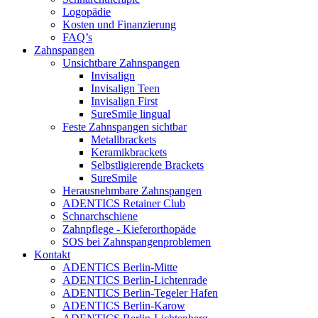
Logopädie
Kosten und Finanzierung
FAQ’s
Zahnspangen
Unsichtbare Zahnspangen
Invisalign
Invisalign Teen
Invisalign First
SureSmile lingual
Feste Zahnspangen sichtbar
Metallbrackets
Keramikbrackets
Selbstligierende Brackets
SureSmile
Herausnehmbare Zahnspangen
ADENTICS Retainer Club
Schnarchschiene
Zahnpflege - Kieferorthopäde
SOS bei Zahnspangenproblemen
Kontakt
ADENTICS Berlin-Mitte
ADENTICS Berlin-Lichtenrade
ADENTICS Berlin-Tegeler Hafen
ADENTICS Berlin-Karow