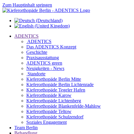
Zum Hauptinhalt springen
ADENTICS
ADENTICS
Das ADENTICS Konzept
Geschichte
Praxisausstattung
ADENTICS green
Neuigkeiten - News
Standorte
Kieferorthopäde Berlin Mitte
Kieferorthopäde Berlin Lichtenrade
Kieferorthopäde Tegeler Hafen
Kieferorthopäde Karow
Kieferorthopäde Lichtenberg
Kieferorthopäde Blankenfelde-Mahlow
Kieferorthopäde Teltow
Kieferorthopäde Schulzendorf
Soziales Engagement
Team Berlin
Behandlung