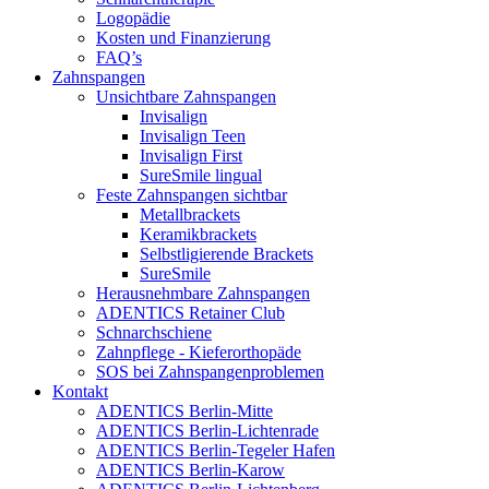
Logopädie
Kosten und Finanzierung
FAQ’s
Zahnspangen
Unsichtbare Zahnspangen
Invisalign
Invisalign Teen
Invisalign First
SureSmile lingual
Feste Zahnspangen sichtbar
Metallbrackets
Keramikbrackets
Selbstligierende Brackets
SureSmile
Herausnehmbare Zahnspangen
ADENTICS Retainer Club
Schnarchschiene
Zahnpflege - Kieferorthopäde
SOS bei Zahnspangenproblemen
Kontakt
ADENTICS Berlin-Mitte
ADENTICS Berlin-Lichtenrade
ADENTICS Berlin-Tegeler Hafen
ADENTICS Berlin-Karow