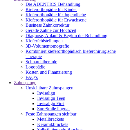
Die ADENTICS-Behandlung
Kieferorthopädie für Kinder
Kieferorthopädie für Jugendliche
Kieferorthopädie für Erwachsene
Business Zahnkorrektur
Gerade Zähne zur Hochzeit
Diagnose, Ablauf & Beginn der Behandlung
Kieferfehlstellungen
3D-Volumentomografie
Kombiniert kieferorthopädisch-kieferchirurgische
Therapie
Schnarchtherapie
Logopädie
Kosten und Finanzierung
FAQ’s
Zahnspange
Unsichtbare Zahnspangen
Invisalign
Invisalign Teen
Invisalign First
SureSmile lingual
Feste Zahnspangen sichtbar
Metallbrackets
Keramikbrackets
Selbstligierende Brackets