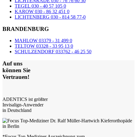
LICHTENRADE 030 - 76 76 60 30
TEGEL 030 - 40 57 105 0
KAROW 030 - 86 32 451 0
LICHTENBERG 030 - 814 58 77-0
BRANDENBURG
MAHLOW 03379 - 31 499 0
TELTOW 03328 - 33 95 13 0
SCHULZENDORF 033762 - 46 25 50
Auf uns
können Sie
Vertrauen!
ADENTICS ist größter
Invisalign-Anwender
in Deutschland
*Focus Top-Mediziner Auszeichnung zum