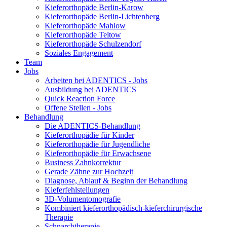
Kieferorthopäde Berlin-Karow
Kieferorthopäde Berlin-Lichtenberg
Kieferorthopäde Mahlow
Kieferorthopäde Teltow
Kieferorthopäde Schulzendorf
Soziales Engagement
Team
Jobs
Arbeiten bei ADENTICS - Jobs
Ausbildung bei ADENTICS
Quick Reaction Force
Offene Stellen - Jobs
Behandlung
Die ADENTICS-Behandlung
Kieferorthopädie für Kinder
Kieferorthopädie für Jugendliche
Kieferorthopädie für Erwachsene
Business Zahnkorrektur
Gerade Zähne zur Hochzeit
Diagnose, Ablauf & Beginn der Behandlung
Kieferfehlstellungen
3D-Volumentomografie
Kombiniert kieferorthopädisch-kieferchirurgische
Therapie
Schnarchtherapie