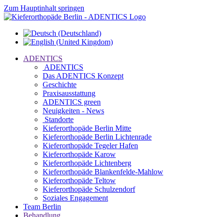
Zum Hauptinhalt springen
ADENTICS
ADENTICS
Das ADENTICS Konzept
Geschichte
Praxisausstattung
ADENTICS green
Neuigkeiten - News
Standorte
Kieferorthopäde Berlin Mitte
Kieferorthopäde Berlin Lichtenrade
Kieferorthopäde Tegeler Hafen
Kieferorthopäde Karow
Kieferorthopäde Lichtenberg
Kieferorthopäde Blankenfelde-Mahlow
Kieferorthopäde Teltow
Kieferorthopäde Schulzendorf
Soziales Engagement
Team Berlin
Behandlung